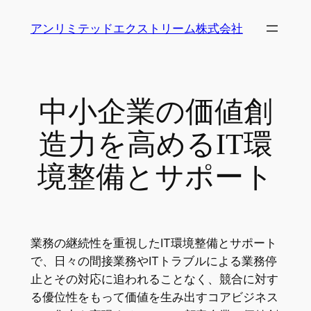
内
アンリミテッドエクストリーム株式会社
容
を
ス
キ
中小企業の価値創
ッ
プ
造力を高めるIT環
境整備とサポート
業務の継続性を重視したIT環境整備とサポート
で、日々の間接業務やITトラブルによる業務停
止とその対応に追われることなく、競合に対す
る優位性をもって価値を生み出すコアビジネス